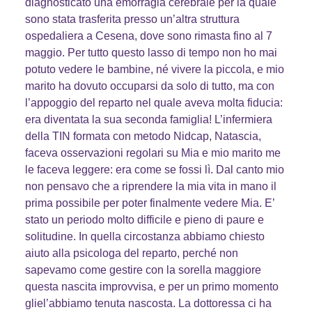
diagnosticato una emorragia cerebrale per la quale
sono stata trasferita presso un’altra struttura
ospedaliera a Cesena, dove sono rimasta fino al 7
maggio. Per tutto questo lasso di tempo non ho mai
potuto vedere le bambine, né vivere la piccola, e mio
marito ha dovuto occuparsi da solo di tutto, ma con
l’appoggio del reparto nel quale aveva molta fiducia:
era diventata la sua seconda famiglia! L’infermiera
della TIN formata con metodo Nidcap, Natascia,
faceva osservazioni regolari su Mia e mio marito me
le faceva leggere: era come se fossi lì. Dal canto mio
non pensavo che a riprendere la mia vita in mano il
prima possibile per poter finalmente vedere Mia. E’
stato un periodo molto difficile e pieno di paure e
solitudine. In quella circostanza abbiamo chiesto
aiuto alla psicologa del reparto, perché non
sapevamo come gestire con la sorella maggiore
questa nascita improvvisa, e per un primo momento
gliel’abbiamo tenuta nascosta. La dottoressa ci ha