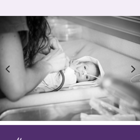
o
A
e
i
o
p
r
n
k
p
k